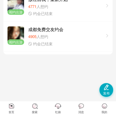
4771
人想约
相约出游

约会已结束
成都免费交友约会
4905
人想约
相约出游

约会已结束

发布
首页
搜索
红娘
消息
我的