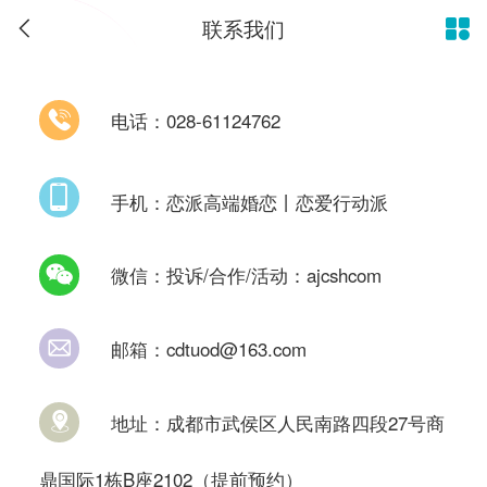
联系我们



电话：
028-61124762

手机：
恋派高端婚恋丨恋爱行动派

微信：投诉/合作/活动：ajcshcom

邮箱：cdtuod@163.com

地址：成都市武侯区人民南路四段27号商
鼎国际1栋B座2102（提前预约）