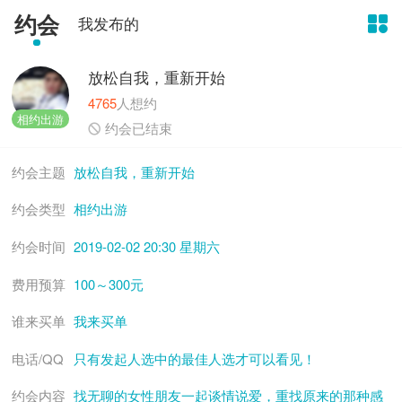
约会
我发布的

放松自我，重新开始
4765
人想约
相约出游

约会已结束
约会主题
放松自我，重新开始
约会类型
相约出游
约会时间
2019-02-02 20:30 星期六
费用预算
100～300元
谁来买单
我来买单
电话/QQ
只有发起人选中的最佳人选才可以看见！
约会内容
找无聊的女性朋友一起谈情说爱，重找原来的那种感