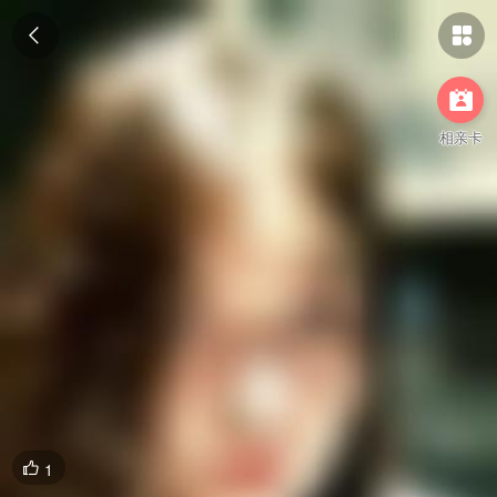



相亲卡
1
