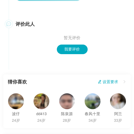
评价此人

暂无评价
我要评价
猜你喜欢
 设置要求

波仔
dd413
陈泉源
春风十里
阿兰
24岁
24岁
28岁
34岁
33岁