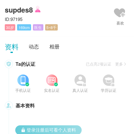
supdes8
ID:97195
30岁
169cm
医生
5~8千
资料
动态
相册
Ta的认证

已点亮2项认证 更多








手机认证
实名认证
真人认证
学历认证
基本资料

 登录注册后可看个人资料