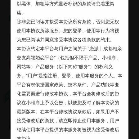
工作、家两点一线，偶尔学个跳舞或在家自己跳，心情好会下
以黑体、加粗等方式显著标识的条款请您着重阅
个厨会简单家常菜，偶尔去旅个游看看演唱会（保持情绪稳定
读。
心情），追星佛系，不熟悉会高冷熟悉了爱搞小抽象
26～30岁，173～178cm，未婚，大专，8千~1万，两年内，四川成都，【已购房(有贷款)】【已购房(无贷款)】，其他要求：三观正、有责任心担当、孝顺、不吸烟赌博酗酒、爱干净讲卫生、尊重女性
寻觅
除非您已阅读并接受本协议所有条款，否则您无权
使用本协议所涉服务。您的登录、使用等行为将视
真诚的我
为您已阅读并同意接受本协议各项条款的约束。
成都龙泉驿区 37岁 未婚
本协议约定本平台与用户之间关于 “恋派丨成都相亲
162cm 高中 5~8千
交友高端婚恋平台”（包括但不限于产品、小程序、
期望半年内结婚
网站等）产品服务（以下简称“服务”）的权利义
务。“用户”是指注册、登录、使用本服务的个人。本
平台有权依据国家政策、技术条件、产品功能等变
化需要而进行修改本协议，本平台会将修改后的协
圣振
议在小程序上予以公告，以便您及时了解本协议的
成都青羊区 28岁 未婚 173cm
最新版本。在本平台修改协议条款后，如果用户不
自由职业者 大专 1~2万
旅行
看电影煲剧
徒步登山
接受修改后的条款，请立即停止使用本服务，用户
书法绘画
看书
宅家
烹饪厨艺
继续使用本平台提供的本服务将被视为接受修改后
的协议。