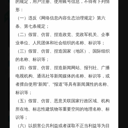
的规定，用户注册、使用账号信息，不得有下列情
形：
易阿姨帮女02年
（一）违反《网络信息内容生态治理规定》第六
成都 24岁 未婚 172cm 律师
条、第七条规定；
本科 5~8千
（二）假冒、仿冒、捏造政党、党政军机关、企事
看电影煲剧
球类
业单位、人民团体和社会组织的名称、标识等；
（三）假冒、仿冒、捏造国家（地区）、国际组织
02年本科，律所上班，房子在父母名下，武侯区
的名称、标识等；
24～30岁，175cm以上，未婚，本科，8千~1万，随时，四川成都，【已购房(有贷款)】【已购房(无贷款)】
寻觅
（四）假冒、仿冒、捏造新闻网站、报刊社、广播
电视机构、通讯社等新闻媒体的名称、标识等，或
风露易相逢
者擅自使用“新闻”、“报道”等具有新闻属性的名称、
成都 27岁 未婚 164cm 大专
标识等；
5~8千
（五）假冒、仿冒、恶意关联国家行政区域、机构
所在地、标志性建筑物等重要空间的地理名称、标
识等；
，其他要求：希望另一半出生于97年到01年，身高178＋，不肥胖，月入1.5w＋，有房有车，独立自主，家庭小康以上
寻觅
（六）以损害公共利益或者谋取不正当利益等为目