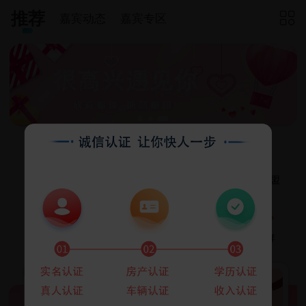
推荐
嘉宾动态
嘉宾专区

互选CP
脱单漂流瓶
去约会
婚恋商盟
情感测试
脱单了
相亲活动
单身群
线下
互选
纸条