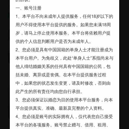
97年阳光宅男，INFJ，可嗨可静，静的时间居多，在外口碑
好，有眼力劲，懂对方想要什么
一、账号注册
20～30岁，158～175cm，未婚，大专，8千~1万，随时，四川，独自租房，其他要求：身材好一点
寻觅
1、本平台不向未成年人提供服务，任何18岁以下的
用户不得使用本平台提供的服务。如果您未满18周
卜新民
岁，请马上停止使用本服务。本平台将依赖用户提
成都温江区 52岁 离异 160cm
供的个人信息判断用户是否为未成年人。
初中 2~3千
2、您必须是具有中国国籍的单身人士才能注册成为
期望随时结婚
本平台用户。为免歧义，此处“单身人士”系指尚未与
他人缔结婚姻关系的任何具有中国国籍的公民，包
括未婚、离异或是丧偶。在本平台提供服务过程
中，如果您的状态发生变更，请及时修改，否则由
雷
此产生的所有责任均由您自行承担。
成都双流区 28岁 未婚 168cm
3、您必须保证以婚恋为目的使用本平台服务，向本
本科 1~2万
平台提供真实、准确、最新及完整的个人资料。
期望两年内结婚
4、您必须是账号的实际拥有人，仅代表您自己接受
本平台的各项服务。账号禁止赠与、借用、租用、