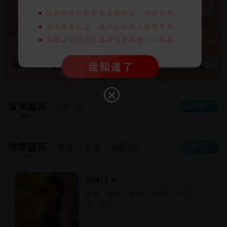
「单身青年聚集地·
【本硕博/白领】一
《缘分漂流瓶》
脱单活动报名中
年一次的高品质相
存入自己取出对象
···」2025年度恋派
亲！本硕博/白领专
丨成都婚恋网派对
场线上互选相亲
征集表
会！遇见优秀的
TA！

置顶嘉宾
我要置顶
 换一批

推荐嘉宾
男生
女生
匹配我
我要上榜

dd413
成都 24岁 未婚 162cm 待业
中 硕士