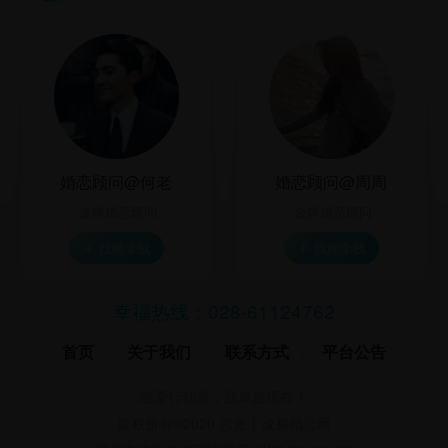
员的要求和期望，也不保证服务不会中断，对服务
的及时性、安全性、准确性都不作保证。
2、对于用户通过本平台提供的服务传送的内容，本
平台会尽合理努力按照国家有关规定严格审查，但
无法完全控制经由本平台服务传送的内容，不保证
内容的正确性、完整性或品质。因此用户在使用本
婚恋顾问@何老
婚恋顾问@周周
平台服务时，可能会接触到令人不快、不适当或令
人厌恶的内容。在任何情况下，本平台均不为用户
金牌婚恋顾问
金牌婚恋顾问
经由本平台服务以自我描述展示、聊天或其它方式
找她牵线
找她牵线


传送的任何内容负责。但本平台有权依法停止传输
任何前述内容并采取相应行动，包括但不限于暂停
幸福热线：
028-61124762
用户使用本平台服务的全部或部分，保存有关记
首页
|
关于我们
|
联系方式
|
平台公告
录，并根据国家法律法规、相关政策在必要时向有
关机关报告并配合有关机关的行动。
恋爱行动派，脱单趁现在！
3、对于用户上传的照片、资料（包括身高、收入状
版权所有©2020 恋派丨成都婚恋网
况、婚姻状况、脱单目标、感情状况、所在地、家