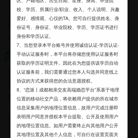
区、户籍地区、出生日期、星座、身高、毕业院
成都 29岁 离异 158cm 高中
校、学历、所属行业/职业、收入、个人说明、兴趣
1~2万
爱好、感情观、心仪的TA。您可自行提供姓名、身
份证号、身份证、毕业院校、学历、学历证书进行
身份和学历认证。
，其他要求：希望你是一个成熟稳重，有思想，人格独立情绪稳定的，年龄89～99之间，我更欣赏你做事业闪闪发光的样子，也很期待现实生活中的反差感
寻觅
7、当您登录本平台账号并使用诚信认证-学历认证-
手动认证服务时，本平台将存储您使用认证服务时
李七孃
获取的学历证明文件。因此在为您提供该学历自动
成都锦江区 34岁 未婚 170cm
大专 1~2万
认证服务前，我们需要通过您本人勾选并同意线上
协议的方式来获得您的合法意愿授权。
8、“恋派丨成都相亲交友高端婚恋平台”系基于地理
30～40岁，173～186cm，【未婚】【离异】，1~2万，四川成都，【已购房(有贷款)】【已购房(无贷款)】【有能力购房】【无房希望双方解决】
寻觅
位置的移动社交产品，将依赖用户提供的所在城市
信息采集用户的地理位置信息，故用户完成注册即
小赵
表明用户同意并授权本平台提取、公开及使用用户
成都 27岁 未婚 162cm 医生
的地理位置信息。如用户需要终止向其他用户公开
硕士 1~2万
其地理位置及其他个人信息，可自行在设置页面关