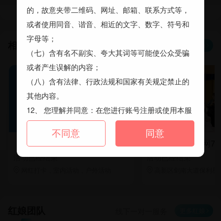
查看更多嘉宾

的，故意夹带二维码、网址、邮箱、联系方式等，
或者使用同音、谐音、相近的文字、数字、符号和
字母等；
相亲活动
更多活动
线下面对面相亲

（七）含有名不副实、夸大其词等可能使公众受骗
或者产生误解的内容；
（八）含有法律、行政法规和国家有关规定禁止的
其他内容。
12、 您理解并同意：在您进行账号注册或使用本服
务时，如发现您账号可能存在涉诈异常情形或风险
同意
不同意
的，本平台有权根据相关法律法规规定重新核验您
「单身青年聚集地·脱单活动报名中···」2025年度恋派
恋派&成都婚恋网7
的账号，并可根据风险情况，采取限期改正、限制
活动已经结束
活动已经结束
功能、暂停使用、关闭账号、禁止重新注册以及本
网红打卡，室内活动，户外活动
高新区剑南大道保利星


协议规定的其他处置措施。
二、免责条款
红娘团队
1、本平台不保证其提供的服务一定能满足用户及会
更多红娘
线下一对一服务
