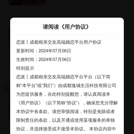
请阅读《用户协议》
陈泉源
成都温江区 28岁 未婚 170cm
恋派丨成都相亲交友高端婚恋平台用户协议
初中 2~5万
更新时间：2024年07月06日
期望随时结婚
生效时间：2024年07月06日
特别提示
恋派丨成都相亲交友高端婚恋平台平台（以下简
称“本平台”或“我们”）由成都逸城生活科技有限公司
Lykke
为您提供服务，在此特别提醒您，请认真阅读本
成都东部新区 25岁 未婚
158cm 幼师 高中 2~3千
《用户协议》（以下简称“协议”），确保您充分理解
音乐
舞蹈
本协议中各条款。请您审慎阅读，特别是免除或者
限制责任的条款，以及开通或使用某项服务的单独
协议，并选择接受或不接受本协议。 本协议内容中