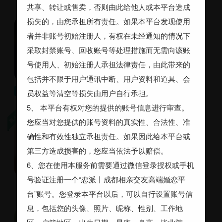
共享、转让或售卖，否则由此给他人或本平台造成
损失的，由您承担所有责任。如果本平台发现使用
轩宜立
者并非账号初始注册人，有权在未经通知的情况下
成都 33岁 未婚 182cm 律师
本科 8千~1万
采取封禁账号、回收账号等处理措施而无需向该账
号使用人、初始注册人承担法律责任，由此带来的
包括并不限于用户通讯中断、用户资料和道具、会
25～29岁，160～168cm，其他要求：97-01年，INTP女生、INFP女生、INFJ女生，ENFP女生（按照喜欢的优先级排序），身高160-168，不胖不瘦，是四川人（因为我喜欢听四川话），跟我有相同的共同爱好（越多越好）
寻觅
员权益等清空等损失由用户自行承担。
5、 本平台有权对您的提供的账号信息进行审查。
陈静阿姨帮女
您应当对您提供的账号资料的真实性、合法性、准
成都武侯区 32岁 未婚 157cm
确性和有效性独立承担责任。如果因此给本平台或
护士 本科 1~2万
第三方造成损害的，您应当依法予以赔偿。
期望随时结婚
6、您在使用本服务前需要通过微信登录授权或手机
号验证注册一个“恋派丨成都相亲交友高端婚恋平
台”账号。您登录本平台以后，可以自行设置账号信
息，包括您的头像、照片、昵称、性别、工作地
洋洋