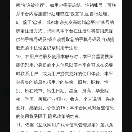
闭“允许被推荐”。如用户需要冻结、注销账号，可联
系平台内客服进行处理或在“设置”页面自行处理。
，其他要求：未婚男性，年龄在30岁内，身高170以上，收入1万以上，家庭氛围和睦关系简单不复杂，工作不要经常出差，有思想，有生活规划的男士。
寻觅
9、鉴于“恋派丨成都相亲交友高端婚恋平台”账号的
绑定注册方式，您同意本平台在注册时将使用您提
少年肩头
供的手机号码及/或自动提取您的手机号码及自动提
成都 33岁 离异 168cm 职业经
取您的手机设备识别码用于注册。
理人 本科 1~2万
10、在用户注册及使用本服务时，本平台需要搜集
能识别用户身份的个人信息以便本平台可以在必要
时联系用户，或为用户提供更好的使用体验。本平
26～32岁，156cm以上，四川成都，其他要求：（1）希望你年龄26-32岁之间，身高156cm以上，在成都工作，车房无要求，工作只要是正经工作就行了，收入高低无所谓，可以一起奋斗；（2）希望你也渴望婚姻，人品好，三观正，心里没有未亡人；（3）可以一起做体检、查征信；（4）暂不接受已育；（5）不能接受经常打牌，最好不打牌
寻觅
台搜集的信息包括用户的头像、照片、昵称、性
别、所在城市、出生日期、星座、身高、毕业院
国超
校、学历、所属行业/职业、收入、个人说明、兴趣
成都金牛区 28岁 未婚 168cm
大专 5~8千
爱好、感情观、心仪的TA；本平台同意对这些信息
的使用将受限于 隐私政策的约束。
11、依据《互联网用户账号信息管理规定》第八条
24～28岁，155～162cm，未婚，高中，四川成都
寻觅