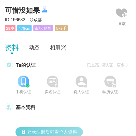
可惜没如果
ID:196632
成都

28岁
178cm
市场/销售
5~8千
资料
动态
相册(2)
Ta的认证

已点亮1项认证 更多








手机认证
实名认证
真人认证
学历认证
基本资料

 登录注册后可看个人资料