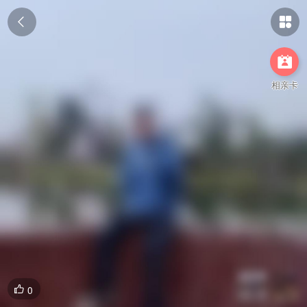



相亲卡
0
