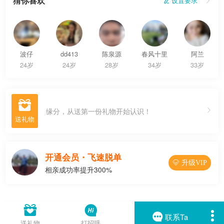
猜你喜欢
 设置要求

波仔
dd413
陈泉源
春风十里
阿兰
24岁
24岁
28岁
34岁
33岁

缘分，从送第一份礼物开始认识！
开通会员・飞速脱单
 升级VIP
相亲成功率提升300%




联系Ta
送礼物
打招呼