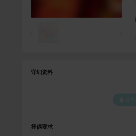


1
/
1
详细资料
 登
择偶要求