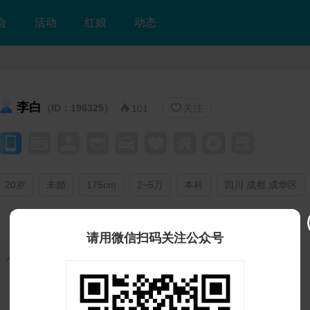
会
活动
红娘
动态
李白
（ID：196325）
关注


101
20岁
未婚
175cm
2~5万
本科
四川 成都 成华区
请用微信扫码关注公众号
个人独白：
 登录注册后可看自我介绍