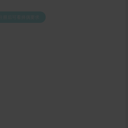
录注册后可看择偶要求