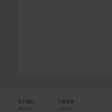
关于我们
注册登录
网站介绍
注册条款