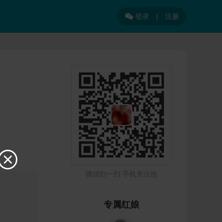
登录
|
注册


微信扫一扫 手机关注他
专属红娘