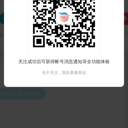




发私信
打招呼
联系Ta
注册时间：
VIP会员可见
最后登录时间：
VIP会员可见
最后位置：
关注成功后可获得帐号消息通知等全功能体验
先不关注，我先看看再说
录注册后可看详细资料