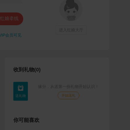
红娘牵线
进入红娘大厅
VIP会员可见
收到礼物(0)
缘分，从送第一份礼物开始认识！

开始送礼
你可能喜欢