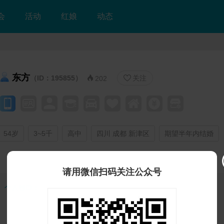
会
活动
红娘
动态
东方
（ID：195855）
关注


202
54岁
3~5千
高中
四川 成都 新津区
期望半年内结婚
请用微信扫码关注公众号
个人独白：
 登录注册后可看自我介绍