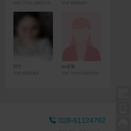
28岁 170cm 成都温江区
34岁 成都武侯区
联系Ta
联系Ta
阿兰
wx蓝莓
33岁 成都武侯区
23岁 160cm 成都成华区


028-61124762

