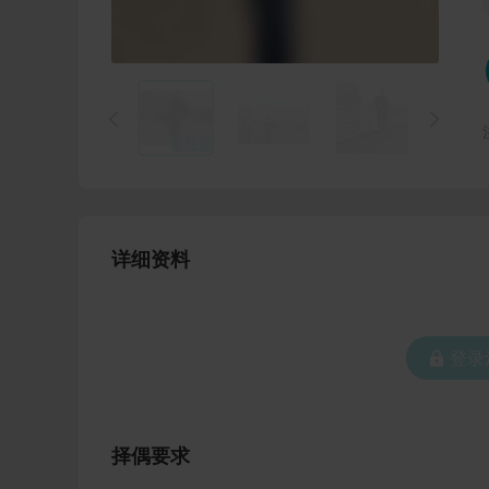


1
/
3
详细资料
 登
择偶要求