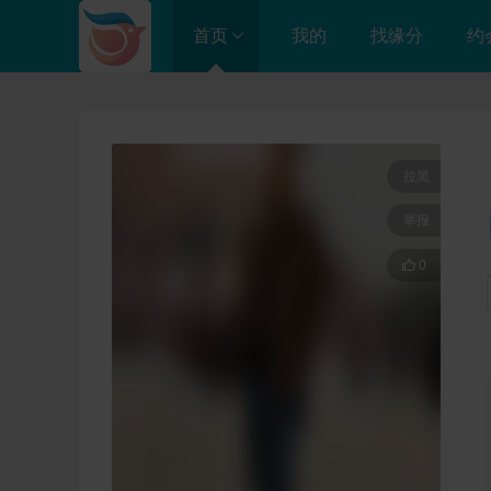
首页
我的
找缘分
约
进入总站
成都店

拉黑
举报

0