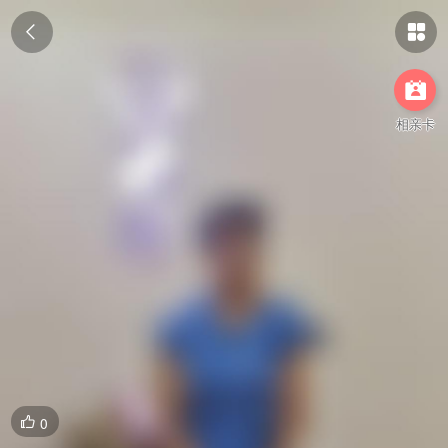



相亲卡
0
