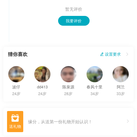
暂无评价
我要评价
猜你喜欢
 设置要求

波仔
dd413
陈泉源
春风十里
阿兰
24岁
24岁
28岁
34岁
33岁

缘分，从送第一份礼物开始认识！