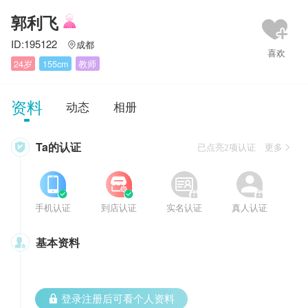
郭利飞
ID:195122
成都

24岁
155cm
教师
资料
动态
相册
Ta的认证

已点亮2项认证 更多








手机认证
到店认证
实名认证
真人认证
基本资料

 登录注册后可看个人资料