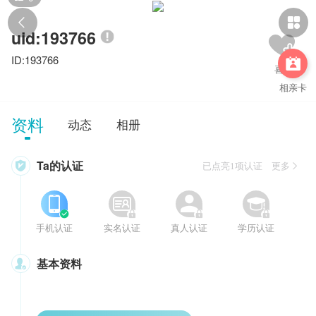


uid:193766
ID:193766

相亲卡
资料
动态
相册
Ta的认证

已点亮1项认证 更多








手机认证
实名认证
真人认证
学历认证
基本资料
