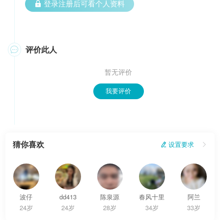
 登录注册后可看个人资料
评价此人

暂无评价
我要评价
猜你喜欢
 设置要求

波仔
dd413
陈泉源
春风十里
阿兰
24岁
24岁
28岁
34岁
33岁