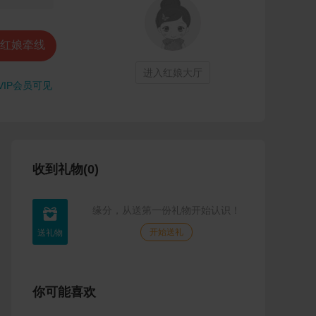
红娘牵线
进入红娘大厅
VIP会员可见
收到礼物(0)
缘分，从送第一份礼物开始认识！

开始送礼
你可能喜欢