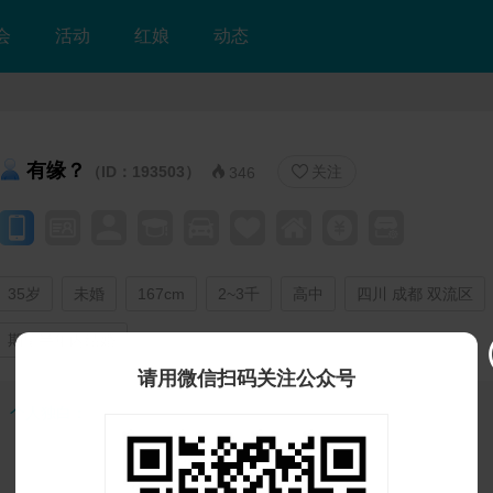
会
活动
红娘
动态
有缘？
（ID：193503）
关注


346
35岁
未婚
167cm
2~3千
高中
四川 成都 双流区
期望半年内结婚
请用微信扫码关注公众号
个人独白：
 登录注册后可看自我介绍