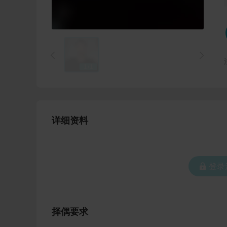


1
/
1
详细资料
 登
择偶要求