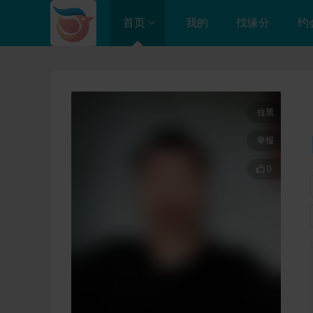
首页
我的
找缘分
约
进入总站
成都店

拉黑
举报

0