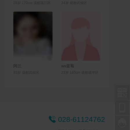
28岁 170cm 成都温江区
34岁 成都武侯区
联系Ta
联系Ta
阿兰
wx蓝莓
33岁 成都武侯区
23岁 160cm 成都成华区


028-61124762

