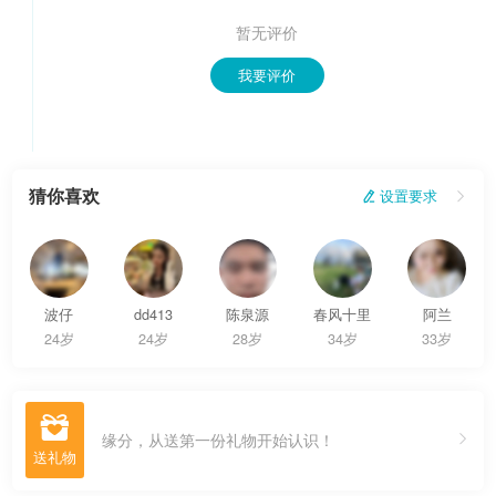
暂无评价
我要评价
猜你喜欢
 设置要求

波仔
dd413
陈泉源
春风十里
阿兰
24岁
24岁
28岁
34岁
33岁

缘分，从送第一份礼物开始认识！