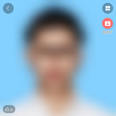



相亲卡
0
