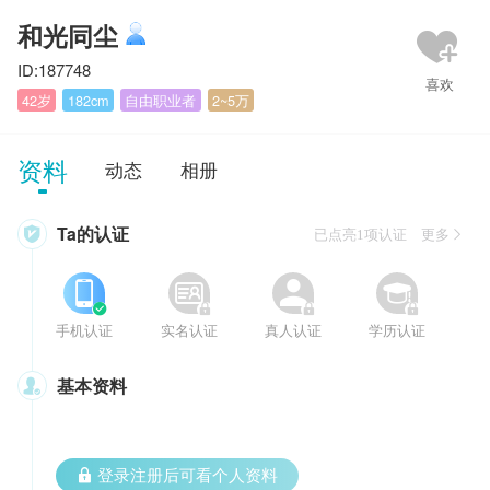
和光同尘
ID:187748
42岁
182cm
自由职业者
2~5万
资料
动态
相册
Ta的认证

已点亮1项认证 更多








手机认证
实名认证
真人认证
学历认证
基本资料

 登录注册后可看个人资料